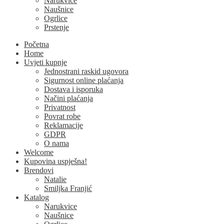
Narukvice
Naušnice
Ogrlice
Prstenje
Početna
Home
Uvjeti kupnje
Jednostrani raskid ugovora
Sigurnost online plaćanja
Dostava i isporuka
Načini plaćanja
Privatnost
Povrat robe
Reklamacije
GDPR
O nama
Welcome
Kupovina uspješna!
Brendovi
Natalie
Smiljka Franjić
Katalog
Narukvice
Naušnice