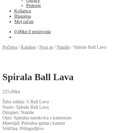
Ogrlice
Prstenje
Košarica
Blagajna
Moj račun
0,00
kn
0 proizvoda
Početna
/
Katalog
/
Nosi se
/
Natalie
/
Spirala Ball Lava
Spirala Ball Lava
225,00
kn
Šifra artikla: S Ball Lava
Naziv: Spirala Ball Lava
Dizajner: Natalie
Opis: Spiralna narukvica s kamenom
Materijal: Prirodna guma i kamen
Veličina: Prilagodljivo