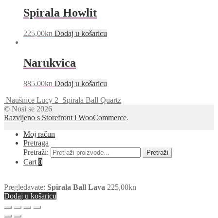
Spirala Howlit
225,00
kn
Dodaj u košaricu
Narukvica
885,00
kn
Dodaj u košaricu
Naušnice Lucy 2
Spirala Ball Quartz
© Nosi se 2026
Razvijeno s Storefront i WooCommerce
.
Moj račun
Pretraga
Pretraži:
Pretraži
Cart
0
Pregledavate:
Spirala Ball Lava
225,00
kn
Dodaj u košaricu