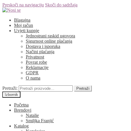
Preskoči na navigaciju
Skoči do sadržaja
Blagajna
Moj račun
Uvjeti kupnje
Jednostrani raskid ugovora
Sigurnost online plaćanja
Dostava i isporuka
Načini plaćanja
Privatnost
Povrat robe
Reklamacije
GDPR
O nama
Pretraži:
Pretraži
Izbornik
Početna
Brendovi
Natalie
Smiljka Franjić
Katalog