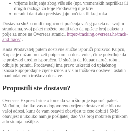
vrijeme kašnjenja zbog više sile (npr. vremenskih neprilika) ili
drugih razloga za koje Prodavatelj nije kriv
neradni dani ako predstavljaju početak ili kraj roka
Dostavna služba nudi mogućnost praćenja vašeg paketa na svojim
stranicama, svoj paket možete pratiti tako da upišete broj paketa u
polje za unos na Overseas stranici.
https://tracking.overseas.hr/track-
and-trace/
.
Kada Prodavatelj putem dostavne službe isporuči proizvod Kupcu,
Kupac je dužan preuzeti potpisom na dostavnici, čime potvrđuje da
je proizvod uredno isporučen. U slučaju da Kupac naruči robu i
odbije ju primiti, Prodavatelj ima pravo uskratiti od uplaćenog
iznosa kupoprodajne cijene iznos u visini troškova dostave i ostalih
manipulativnih troškova dostave.
Propustili ste dostavu?
Overseas Express brine o tome da vam što prije isporuči paket.
Međutim, ukoliko vas u dogovoreno vrijeme dostave nije bilo na
vašoj adresi, kurir će vam ostaviti obavijest te ćete dobiti i SMS
obavijest u ukoliko nam je pošiljatelj dao Vaš broj mobitela prilikom
adresiranja pošiljke.