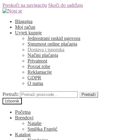
Preskoči na navigaciju
Skoči do sadržaja
Blagajna
Moj račun
Uvjeti kupnje
Jednostrani raskid ugovora
Sigurnost online plaćanja
Dostava i isporuka
Načini plaćanja
Privatnost
Povrat robe
Reklamacije
GDPR
O nama
Pretraži:
Pretraži
Izbornik
Početna
Brendovi
Natalie
Smiljka Franjić
Katalog