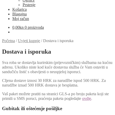
Ogrlice
Prstenje
Košarica
Blagajna
Moj račun
0,00
kn
0 proizvoda
Početna
/
Uvjeti kupnje
/
Dostava i isporuka
Dostava i isporuka
Sva roba se dostavlja kurirskim (prijevozničkim) službama na kućnu
adresu. Ukoliko niste kod kuće dostavna služba će Vam ostaviti u
sandučiću listić s obavijesti o neuspjeloj isporuci.
CIjena dostave iznosi 30 HRK za narudžbe ispod 500 HRK. Za
narudžbe iznad 500 HRK dostava je besplatna.
Vaš paket možete pratiti na stranici GLS-a po broju paketa koji ste
primili u SMS poruci, praćenja paketa pogledajte
ovdje
.
Gubitak ili oštećenje pošiljke