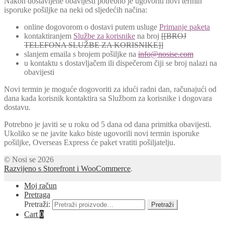
Nakon dostavljene obavijesti potrebno je ugovoriti novi termin
isporuke pošiljke na neki od sljedećih načina:
online dogovorom o dostavi putem usluge
Primanje paketa
kontaktiranjem
Službe za korisnike
na broj
[[BROJ
TELEFONA SLUŽBE ZA KORISNIKE]]
slanjem emaila s brojem pošiljke na
info@nosise.com
u kontaktu s dostavljačem ili dispečerom čiji se broj nalazi na
obavijesti
Novi termin je moguće dogovoriti za idući radni dan, računajući od
dana kada korisnik kontaktira sa Službom za korisnike i dogovara
dostavu.
Potrebno je javiti se u roku od 5 dana od dana primitka obavijesti.
Ukoliko se ne javite kako biste ugovorili novi termin isporuke
pošiljke, Overseas Express će paket vratiti pošiljatelju.
© Nosi se 2026
Razvijeno s Storefront i WooCommerce
.
Moj račun
Pretraga
Pretraži:
Pretraži
Cart
0