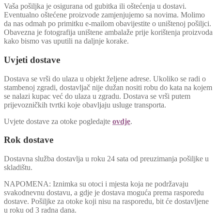
Vaša pošiljka je osigurana od gubitka ili oštećenja u dostavi.
Eventualno oštećene proizvode zamjenjujemo sa novima. Molimo
da nas odmah po primitku e-mailom obavijestite o uništenoj pošiljci.
Obavezna je fotografija uništene ambalaže prije korištenja proizvoda
kako bismo vas uputili na daljnje korake.
Uvjeti dostave
Dostava se vrši do ulaza u objekt željene adrese. Ukoliko se radi o
stambenoj zgradi, dostavljač nije dužan nositi robu do kata na kojem
se nalazi kupac već do ulaza u zgradu. Dostava se vrši putem
prijevozničkih tvrtki koje obavljaju usluge transporta.
Uvjete dostave za otoke pogledajte
ovdje
.
Rok dostave
Dostavna služba dostavlja u roku 24 sata od preuzimanja pošiljke u
skladištu.
NAPOMENA: Iznimka su otoci i mjesta koja ne podržavaju
svakodnevnu dostavu, a gdje je dostava moguća prema rasporedu
dostave. Pošiljke za otoke koji nisu na rasporedu, bit će dostavljene
u roku od 3 radna dana.