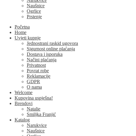
Narukvice
Naušnice
Ogrlice
Prstenje
Početna
Home
Uvjeti kupnje
Jednostrani raskid ugovora
Sigurnost online plaćanja
Dostava i isporuka
Načini plaćanja
Privatnost
Povrat robe
Reklamacije
GDPR
O nama
Welcome
Kupovina uspješna!
Brendovi
Natalie
Smiljka Franjić
Katalog
Narukvice
Naušnice