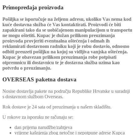
Primopredaja proizvoda
Pošiljka se isporučuje na željenu adresu, ukoliko Vas nema kod
kuće dostavna služba će Vas kontaktirati. Proizvodi će biti
zapakirani tako da se uobičajenom manipulacijom u transportu
ne mogu oštetiti. Kupac je dužan prilikom preuzimanja
proizvoda provjeriti eventualna oštećenja i odmah ih
reklamirati dostavnom radniku koji je robu dostavio, odnosno
odbiti preuzeti pošiljku na kojoj su vidljiva vanjska oštećenja.
Kupac je obavezan prilikom preuzimanja robe potpisati
otpremnicu ili dostavnicu te je dostavna služba uzima kao
potvrdu o preuzimanju.
OVERSEAS paketna dostava
Nosise dostavlja pakete na području Republike Hrvatske u suradnji
s dostavnom službom Overseas.
Rok dostave je 24 sata od preuzimanja u našem skladištu.
U rokove za isporuku ne računaju se:
dan prijema narudžbe/zahtjeva
vrijeme kašnjenja zbog netočne i nepotpune adrese Kupca