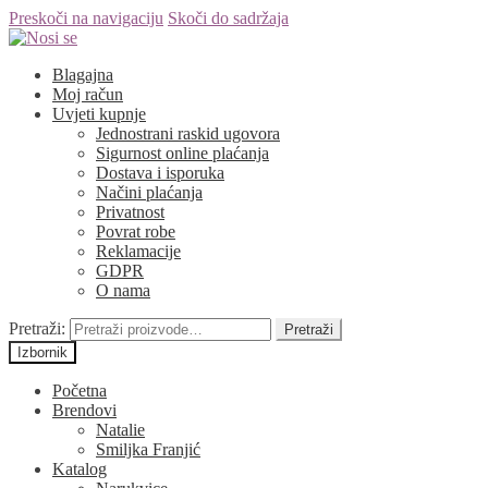
Preskoči na navigaciju
Skoči do sadržaja
Blagajna
Moj račun
Uvjeti kupnje
Jednostrani raskid ugovora
Sigurnost online plaćanja
Dostava i isporuka
Načini plaćanja
Privatnost
Povrat robe
Reklamacije
GDPR
O nama
Pretraži:
Pretraži
Izbornik
Početna
Brendovi
Natalie
Smiljka Franjić
Katalog