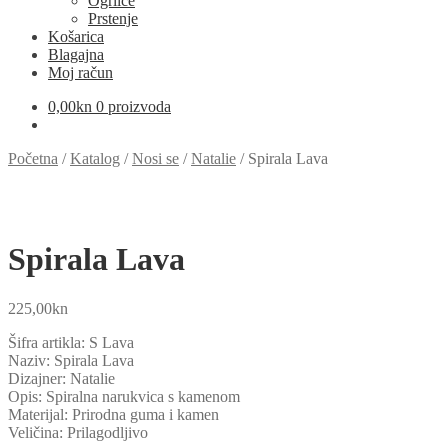
Ogrlice
Prstenje
Košarica
Blagajna
Moj račun
0,00
kn
0 proizvoda
Početna
/
Katalog
/
Nosi se
/
Natalie
/
Spirala Lava
Spirala Lava
225,00
kn
Šifra artikla: S Lava
Naziv: Spirala Lava
Dizajner: Natalie
Opis: Spiralna narukvica s kamenom
Materijal: Prirodna guma i kamen
Veličina: Prilagodljivo