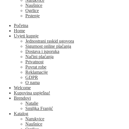
Narukvice
Naušnice
Ogrlice
Prstenje
Početna
Home
Uvjeti kupnje
Jednostrani raskid ugovora
Sigurnost online plaćanja
Dostava i isporuka
Načini plaćanja
Privatnost
Povrat robe
Reklamacije
GDPR
O nama
Welcome
Kupovina uspješna!
Brendovi
Natalie
Smiljka Franjić
Katalog
Narukvice
Naušnice