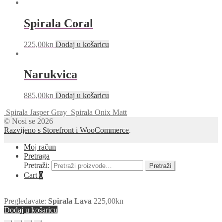
Spirala Coral
225,00
kn
Dodaj u košaricu
Narukvica
885,00
kn
Dodaj u košaricu
Spirala Jasper Gray
Spirala Onix Matt
© Nosi se 2026
Razvijeno s Storefront i WooCommerce
.
Moj račun
Pretraga
Pretraži:
Pretraži
Cart
0
Pregledavate:
Spirala Lava
225,00
kn
Dodaj u košaricu