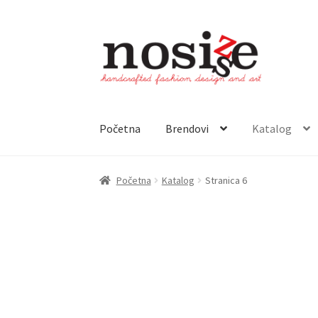
Preskoči
Skoči
na
do
navigaciju
sadržaja
Početna
Brendovi
Katalog
Početna
Home
Uvjeti kupnje
Welcome
Kupovi
Početna
Katalog
Stranica 6