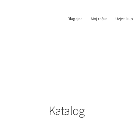
Blagajna
Moj račun
Uvjeti ku
na uspješna!
Brendovi
Katalog
Košarica
Blagajna
Moj račun
Katalog