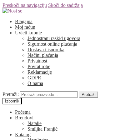
Preskoči na navigaciju
Skoči do sadržaja
Blagajna
Moj račun
Uvjeti kupnje
Jednostrani raskid ugovora
Sigurnost online plaćanja
Dostava i isporuka
Načini plaćanja
Privatnost
Povrat robe
Reklamacije
GDPR
O nama
Pretraži:
Pretraži
Izbornik
Početna
Brendovi
Natalie
Smiljka Franjić
Katalog