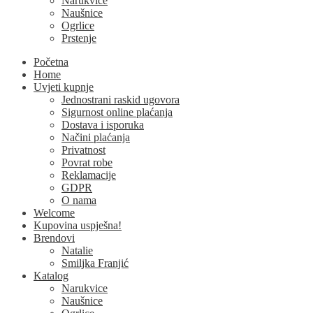
Narukvice
Naušnice
Ogrlice
Prstenje
Početna
Home
Uvjeti kupnje
Jednostrani raskid ugovora
Sigurnost online plaćanja
Dostava i isporuka
Načini plaćanja
Privatnost
Povrat robe
Reklamacije
GDPR
O nama
Welcome
Kupovina uspješna!
Brendovi
Natalie
Smiljka Franjić
Katalog
Narukvice
Naušnice