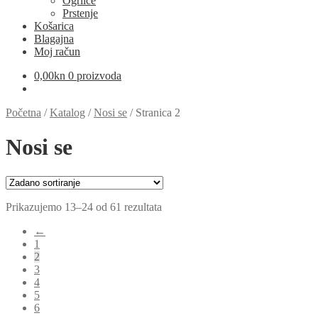
Ogrlice
Prstenje
Košarica
Blagajna
Moj račun
0,00
kn
0 proizvoda
Početna
/
Katalog
/
Nosi se
/
Stranica 2
Nosi se
Prikazujemo 13–24 od 61 rezultata
←
1
2
3
4
5
6